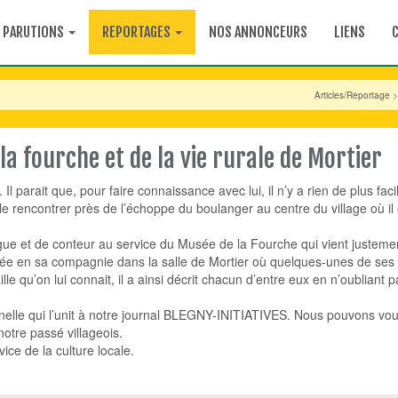
PARUTIONS
REPORTAGES
NOS ANNONCEURS
LIENS
Articles/Reportage
>
a fourche et de la vie rurale de Mortier
parait que, pour faire connaissance avec lui, il n’y a rien de plus facile 
le rencontrer près de l’échoppe du boulanger au centre du village où il
gue et de conteur au service du Musée de la Fourche qui vient justemen
rée en sa compagnie dans la salle de Mortier où quelques-unes de ses
le qu’on lui connait, il a ainsi décrit chacun d’entre eux en n’oubliant pa
ernelle qui l’unit à notre journal BLEGNY-INITIATIVES. Nous pouvons vou
notre passé villageois.
ice de la culture locale.