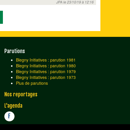
JPA le 23/10/19 à 12:16
Parutions
Blegny Initiatives : parution 1981
Blegny Initiatives : parution 1980
Blegny Initiatives : parution 1979
Blegny Initiatives : parution 1973
Plus de parutions
Nos reportages
L'agenda
F