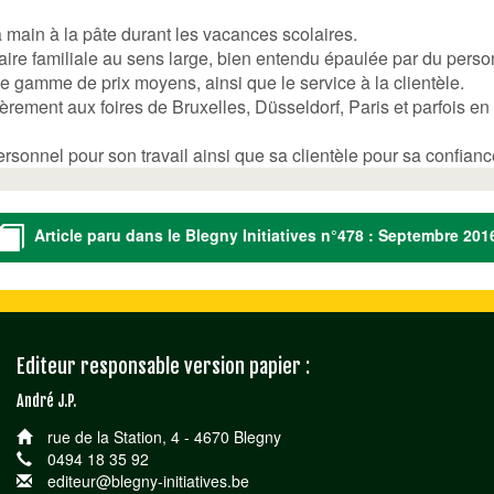
a main à la pâte durant les vacances scolaires.
aire familiale au sens large, bien entendu épaulée par du pers
e gamme de prix moyens, ainsi que le service à la clientèle.
ement aux foires de Bruxelles, Düsseldorf, Paris et parfois en I
ersonnel pour son travail ainsi que sa clientèle pour sa confian
Article paru dans le Blegny Initiatives n°478 : Septembre 201
Editeur responsable version papier :
André J.P.
rue de la Station, 4 - 4670 Blegny
0494 18 35 92
editeur@blegny-initiatives.be