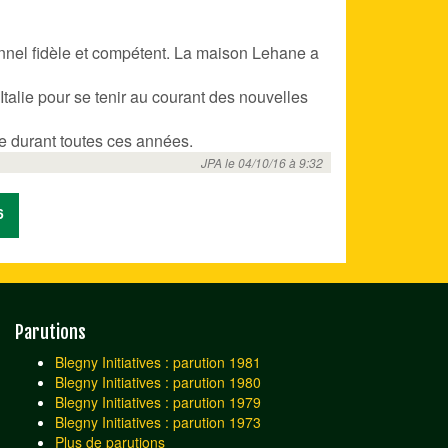
onnel fidèle et compétent. La maison Lehane a
talie pour se tenir au courant des nouvelles
ce durant toutes ces années.
JPA le 04/10/16 à 9:32
6
Parutions
Blegny Initiatives : parution 1981
Blegny Initiatives : parution 1980
Blegny Initiatives : parution 1979
Blegny Initiatives : parution 1973
Plus de parutions