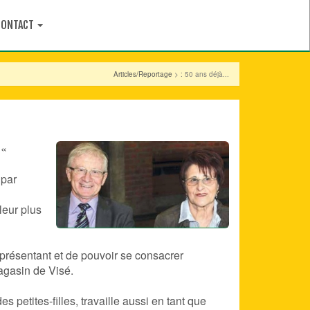
CONTACT
Articles/Reportage
> : 50 ans déjà...
 «
 par
leur plus
eprésentant et de pouvoir se consacrer
magasin de Visé.
es petites-filles, travaille aussi en tant que