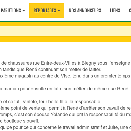
PARUTIONS
REPORTAGES
NOS ANNONCEURS
LIENS
 de chaussures rue Entre-deux-Villes à Blegny sous l’enseigne
 tandis que René continuait son métier de laitier.
deuxième magasin au centre de Visé, tenu dans un premier temps
 sa maman pour ensuite en faire son métier, de même que René, 
t ce fut Danièle, leur belle-fille, la responsable.
ème point de vente qui permit à René d’arrêter son travail de r
 temps, c’est son épouse Yolande qui prit la responsabilité du 
e boutique s’ouvrit.
équipe pour ce qui concerne le travail administratif et Julie, une d