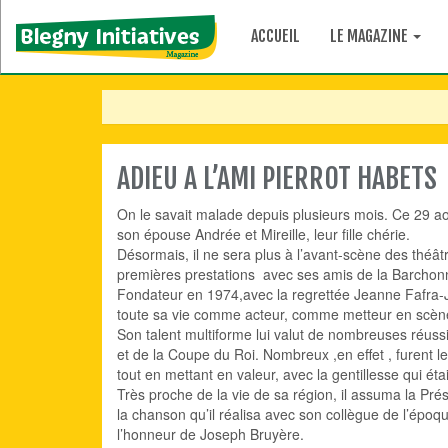
ACCUEIL
LE MAGAZINE
ADIEU A L’AMI PIERROT HABETS
On le savait malade depuis plusieurs mois. Ce 29 août
son épouse Andrée et Mireille, leur fille chérie.
Désormais, il ne sera plus à l’avant-scène des théâ
premières prestations avec ses amis de la Barchon
Fondateur en 1974,avec la regrettée Jeanne Fafra-Jo
toute sa vie comme acteur, comme metteur en scèn
Son talent multiforme lui valut de nombreuses réus
et de la Coupe du Roi. Nombreux ,en effet , furent l
tout en mettant en valeur, avec la gentillesse qui étai
Très proche de la vie de sa région, il assuma la Pré
la chanson qu’il réalisa avec son collègue de l’épo
l’honneur de Joseph Bruyère.