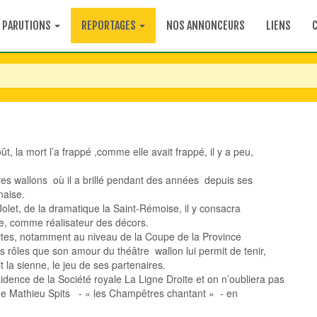
PARUTIONS
REPORTAGES
NOS ANNONCEURS
LIENS
, la mort l’a frappé ,comme elle avait frappé, il y a peu,
tres wallons où il a brillé pendant des années depuis ses
naise.
let, de la dramatique la Saint-Rémoise, il y consacra
e, comme réalisateur des décors.
sites, notamment au niveau de la Coupe de la Province
es rôles que son amour du théâtre wallon lui permit de tenir,
t la sienne, le jeu de ses partenaires.
sidence de la Société royale La Ligne Droite et on n’oubliera pas
que Mathieu Spits - « les Champêtres chantant » - en