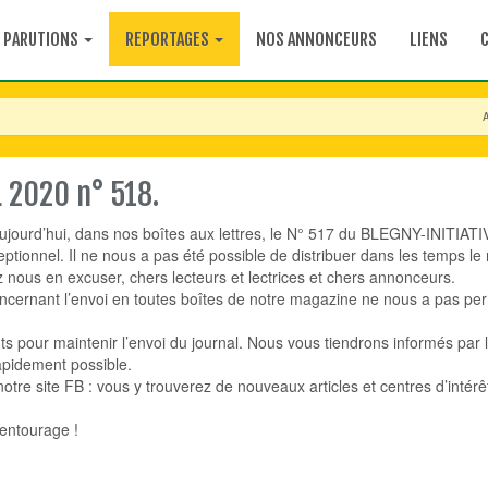
PARUTIONS
REPORTAGES
NOS ANNONCEURS
LIENS
A
L 2020 n° 518.
jourd’hui, dans nos boîtes aux lettres, le N° 517 du BLEGNY-INITI
eptionnel. Il ne nous a pas été possible de distribuer dans les tem
ez nous en excuser, chers lecteurs et lectrices et chers annonceurs.
ncernant l’envoi en toutes boîtes de notre magazine ne nous a pas per
nts pour maintenir l’envoi du journal. Nous vous tiendrons informés par 
apidement possible.
 notre site FB : vous y trouverez de nouveaux articles et centres d’intér
 entourage !