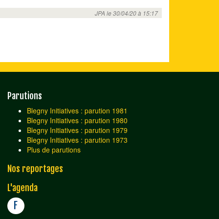
JPA le 30/04/20 à 15:17
Parutions
Blegny Initiatives : parution 1981
Blegny Initiatives : parution 1980
Blegny Initiatives : parution 1979
Blegny Initiatives : parution 1973
Plus de parutions
Nos reportages
L'agenda
F