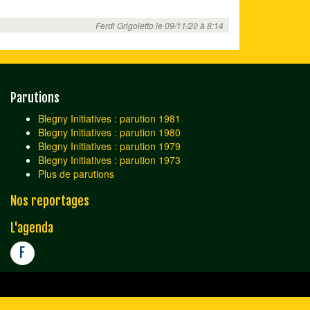
Ferdi Grigoletto le 09/11/20 à 8:14
Parutions
Blegny Initiatives : parution 1981
Blegny Initiatives : parution 1980
Blegny Initiatives : parution 1979
Blegny Initiatives : parution 1973
Plus de parutions
Nos reportages
L'agenda
F