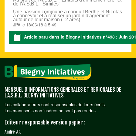
de l'A.S.B.L. "Similes".
Une passion commune a conduit Berthe et Nicolas
à concevoir et à réaliser un jardin d'agrément
autour de leur maison (12 ares).
JPA le 18/06/18 à 5:49
Article paru dans le Blegny Initiatives n°498 : Juin 20
MENSUEL D'INFORMATIONS GENERALES ET REGIONALES DE
L'A.S.B.L. BLEGNY INITIATIVES
Les collaborateurs sont responsables de leurs écrits.
Les manuscrits non insérés ne sont pas rendus.
Editeur responsable version papier :
André J.P.