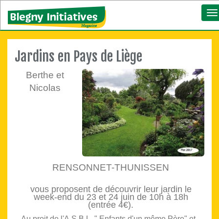
To
na
Jardins en Pays de Liège
Berthe et
Nicolas
RENSONNET-THUNISSEN
vous proposent de découvrir leur jardin le
week-end du 23 et 24 juin de 10h à 18h
(entrée 4€).
Au proit de l'A.S.B.L. " Enfants d'un même Père" et