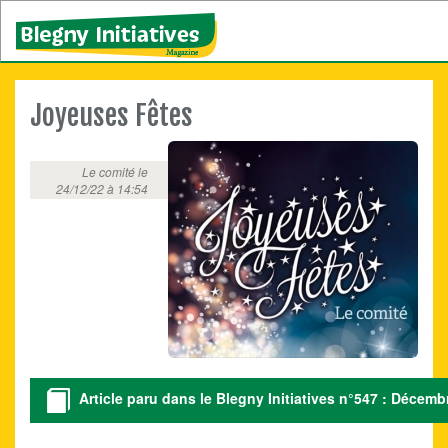
Joyeuses Fêtes
Le comité le
24/12/22 à 14:54
Article paru dans le Blegny Initiatives n°547 : Décemb