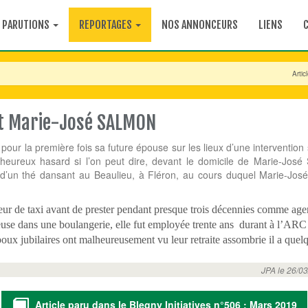
PARUTIONS
REPORTAGES
NOS ANNONCEURS
LIENS
Arti
et Marie-José SALMON
ur la première fois sa future épouse sur les lieux d’une intervention 
t, heureux hasard si l’on peut dire, devant le domicile de Marie-Jo
d’un thé dansant au Beaulieu, à Fléron, au cours duquel Marie-José
eur de taxi avant de prester pendant presque trois décennies comme age
euse dans une boulangerie, elle fut employée trente ans durant à l’ARC
poux jubilaires ont malheureusement vu leur retraite assombrie il a quel
JPA le 26/03
Article paru dans le Blegny Initiatives n°506 : Mars 2019