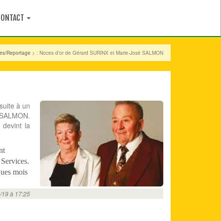
CONTACT
cles/Reportage
> : Noces d’or de Gérard SURINX et Marie-José SALMON
suite à un
sé SALMON.
 devint la
nt
 Services.
ques mois
/19 à 17:25