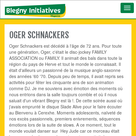
Togg
navi
OGER SCHNACKERS
Oger Schnackers est décédé à l'âge de 72 ans. Pour toute
une génération, Oger, c'était le disc-jockey FAMILY
ASSOCIATION ou FAMILY. Il animait des bals dans toute la
région du pays de Herve et tout le monde le connaissait. Il
était d'ailleurs un passionné de la musique anglo-saxonne
des années '60 '70. Depuis peu de temps, il avait repris ses
activités pour fêter les cinquante ans de son animation
comme DJ. Je me souviens avec émotion des moments où
nous entrions dans la salle toujours comble et où il nous
saluait d'un vibrant Blegny est là !. De cette soirée aussi où
j'avais emprunté le disque Slade Alive pour le faire écouter
au Bienvenu à Cerexhe. Moments adolescents, naïveté de
nos excès passionnels, premiers enivrements, séquences
émotions lors de la suite de slows. A ce moment, tout le
monde voulait danser sur Hey Jude car ce morceau était