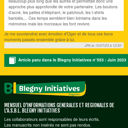
beaucoup plus long que les autres et permettait donc une
approche plus approfondie de votre partenaire. Les boutons
d'acné, les pattes d'éléphant, le patchouli, les t-shirts
bariolés,... Ces temps semblent bien lointains dans les
mémoires mais les morceaux les font revivre.
Je me souviendrai avec émotion d'Oger et de tous ces bons
moments passés ensemble grâce à lui.
JPA le 10/07/23 à 12:50
Article paru dans le Blegny Initiatives n°553 : Juin 2023
MENSUEL D'INFORMATIONS GENERALES ET REGIONALES DE
L'A.S.B.L. BLEGNY INITIATIVES
Les collaborateurs sont responsables de leurs écrits.
Les manuscrits non insérés ne sont pas rendus.