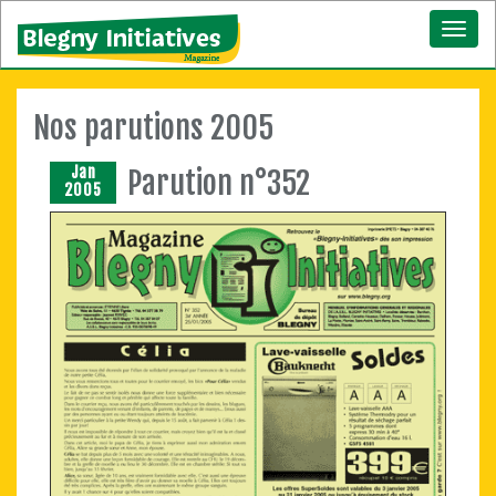
Toggl
naviga
Nos parutions 2005
Jan
Parution n°352
2005