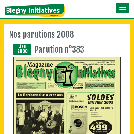
Toggl
naviga
Nos parutions 2008
Jan
Parution n°383
2008