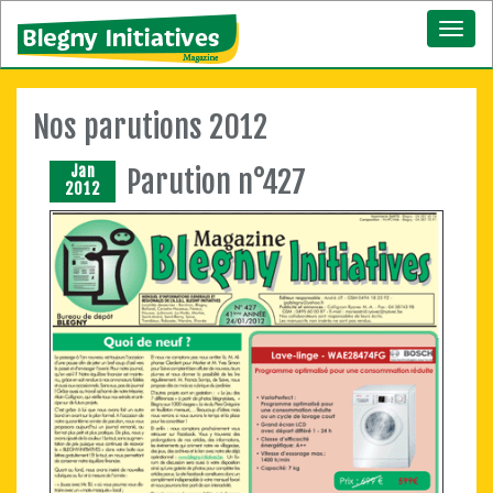
Toggl
naviga
Nos parutions 2012
Jan
Parution n°427
2012