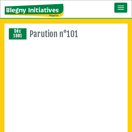
Toggl
naviga
Déc
Parution n°101
1981