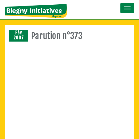
Toggl
naviga
Fév
Parution n°373
2007