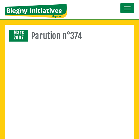
Toggl
naviga
Mars
Parution n°374
2007