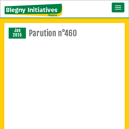
Toggl
naviga
Jan
Parution n°460
2015