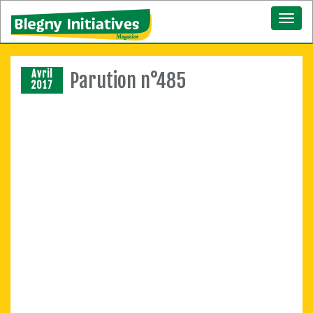
Toggl
naviga
Avril
Parution n°485
2017