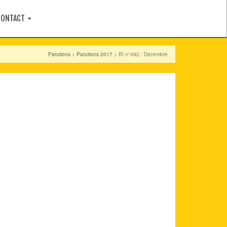
CONTACT
Parutions
>
Parutions 2017
> BI n°492 : Décembre