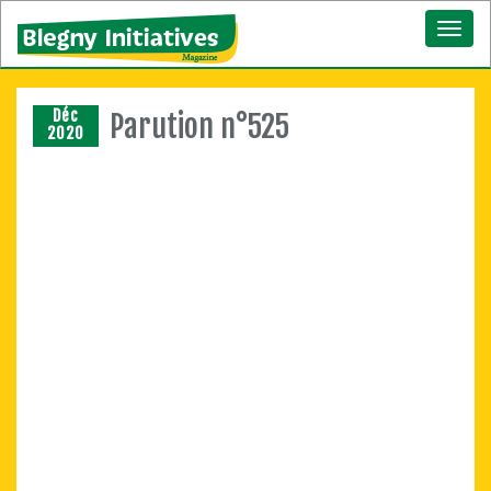
Toggl
naviga
Déc
Parution n°525
2020