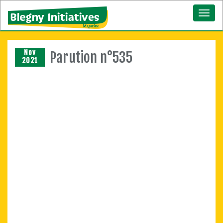
Toggl
naviga
Nov
Parution n°535
2021