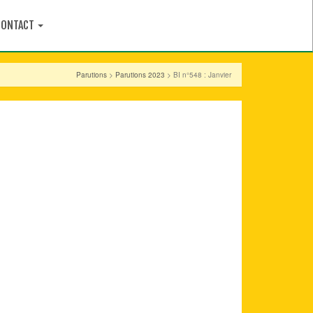
CONTACT
Parutions
>
Parutions 2023
> BI n°548 : Janvier