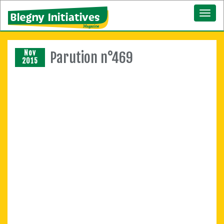
Toggl
naviga
Nov
Parution n°469
2015